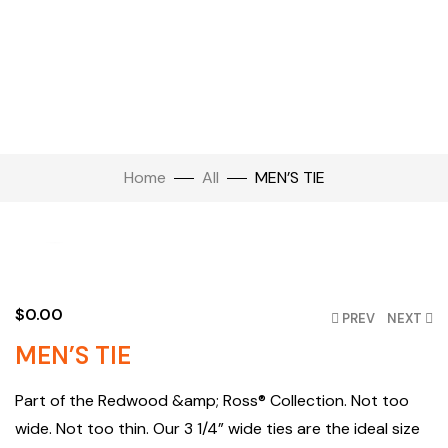
Home
All
MEN’S TIE
Click to enlarge
$
0.00
PREV
NEXT
MEN’S TIE
Part of the Redwood &amp; Ross® Collection. Not too
wide. Not too thin. Our 3 1/4” wide ties are the ideal size